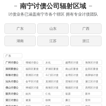
南宁讨债公司辐射区域
讨债业务已涵盖南宁市各个辖区 拥有专业讨债团队
广东
山东
广西
湖南
江苏
浙江
广东
广州讨债公
增城讨债公
从化
越秀区讨债
海珠区讨债
司
司
公司
公司
深圳要债公
福田区要债
罗湖区要债
南山区要债
盐田区要债
司
公司
公司
公司
公司
珠海讨债公
香洲区讨债
斗门区讨债
金湾区讨债
南屏镇讨债
司
公司
公司
公司
公司
汕头讨债公
金平区讨债
龙湖区讨债
澄海区讨债
濠江区讨债
司
公司
公司
公司
公司
佛山讨债公
禅城区讨债
南海区讨债
顺德区讨债
高明区讨债
司
公司
公司
公司
公司
韶关讨债公
始兴
仁化
翁源
新丰
司
湛江讨债公
遂溪
徐闻
廉江
雷州
司