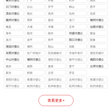
肇庆讨债公
广宁
怀集
封开
德庆
司
江门讨债公
台山
开平
鹤山
恩平
司
茂名讨债公
电白
高州
化州
信宜
司
惠州讨债公
博罗
惠东
龙门
梅州讨债公
司
司
梅县
大埔
丰顺
五华
汕尾讨债公
司
海丰
陆河
陆丰
河源讨债公
紫金
司
龙川
连平
和平
阳江讨债公
阳春
司
清远讨债公
佛冈
阳山
清新
英德
司
东莞讨债公
在广州地讨
区的催账讨
市场中有讨
债些关键讨
司
债公司
债公司
债公司
债公司
中山讨债公
潮州讨债公
潮安讨债公
饶平讨债公
揭阳讨债公
司
司
司
司
司
揭东
揭西
惠来
普宁
云浮讨债公
司
新兴
郁南
云安
罗定
资阳讨债公
南通讨债公
温州讨债公
达州讨债公
南通讨债公
司
司如何处理
司
司
司借款写借
南宁讨债公
杭州讨债公
杭州收债公
杭州讨账公
杭州清债公
企业倒闭后
条注意事项
司
司
司
司
司
的债务问题
分享
查看更多+