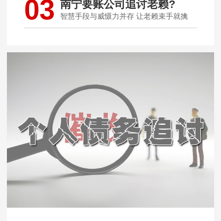
03
南宁要账公司追讨老赖?
智慧手段与威慑力并存 让老赖束手就擒