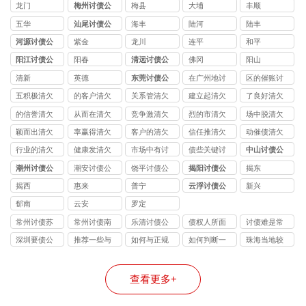
司
龙门
梅州讨债公
梅县
大埔
丰顺
司
五华
汕尾讨债公
海丰
陆河
陆丰
司
河源讨债公
紫金
龙川
连平
和平
司
阳江讨债公
阳春
清远讨债公
佛冈
阳山
司
司
清新
英德
东莞讨债公
在广州地讨
区的催账讨
司
债公司
债公司
五积极清欠
的客户清欠
关系管清欠
建立起清欠
了良好清欠
公司
公司
公司
公司
公司
的信誉清欠
从而在清欠
竞争激清欠
烈的市清欠
场中脱清欠
公司
公司
公司
公司
公司
颖而出清欠
率赢得清欠
客户的清欠
信任推清欠
动催债清欠
公司
公司
公司
公司
公司
行业的清欠
健康发清欠
市场中有讨
债些关键讨
中山讨债公
公司
公司
债公司
债公司
司
潮州讨债公
潮安讨债公
饶平讨债公
揭阳讨债公
揭东
司
司
司
司
揭西
惠来
普宁
云浮讨债公
新兴
司
郁南
云安
罗定
常州讨债苏
常州讨债南
乐清讨债公
债权人所面
讨债难是常
州公司
京公司
司
临的问题
见问题
深圳要债公
推荐一些与
如何与正规
如何判断一
珠海当地较
司
正规合法珠
合法的珠海
家珠海讨债
为知名的讨
海讨债公司
讨债公司合
公司是否正
债公司
查看更多+
合作的成功
作？
规合法？
案例