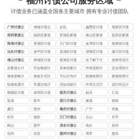
福州讨债公司服务区域
讨债业务已涵盖全国各主要城市 拥有专业讨债团队
广州讨债公
增城讨债公
从化
越秀区讨债
海珠区讨债
司
司
公司
公司
深圳要债公
福田区要债
罗湖区要债
南山区要债
盐田区要债
司
公司
公司
公司
公司
珠海讨债公
香洲区讨债
斗门区讨债
金湾区讨债
南屏镇讨债
司
公司
公司
公司
公司
汕头讨债公
金平区讨债
龙湖区讨债
澄海区讨债
濠江区讨债
司
公司
公司
公司
公司
佛山讨债公
禅城区讨债
南海区讨债
在了解了讨
债务情况讨
司
公司
公司
债公司
债公司
后要债公讨
司会根据讨
具体的案讨
件情况制讨
定合理的讨
债公司
债公司
债公司
债公司
债公司
催收策略讨
催收方式讨
可以分为讨
软催收和讨
硬催收两讨
债公司
债公司
债公司
债公司
债公司
软催收通讨
常通过电讨
话短信邮讨
件等方式讨
进行特点讨
债公司
债公司
债公司
债公司
债公司
顺德区讨债
高明区讨债
韶关讨债公
始兴
仁化
公司
公司
司
翁源
新丰
湛江讨债公
遂溪
徐闻
司
廉江
雷州
肇庆讨债公
广宁
怀集
司
封开
德庆
江门讨债公
台山
开平
司
鹤山
恩平
茂名讨债公
电白
高州
司
化州
信宜
惠州讨债公
博罗
惠东