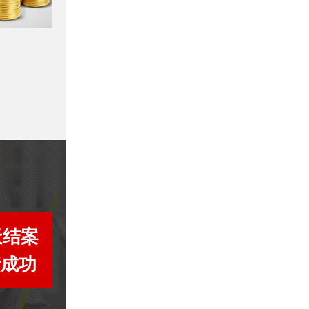
天结案
债成功