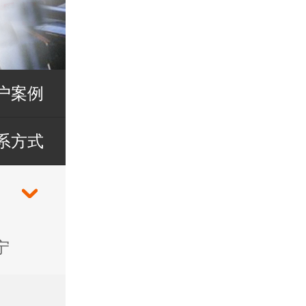
户案例
系方式
宁