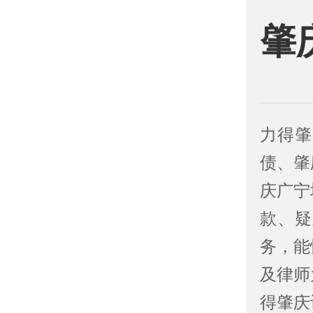
肇
力得肇
债、肇
庆广宁
款、疑
务，能
及律师
得肇庆