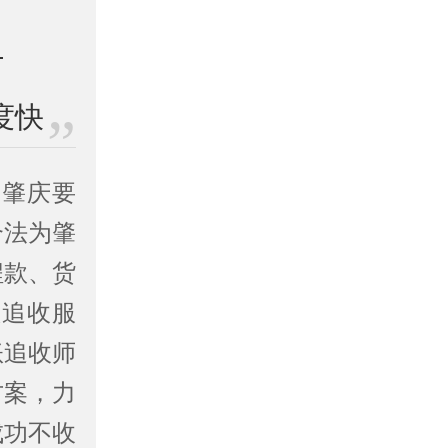
度快
、肇庆要
合法为肇
程款、货
账追收服
账追收师
方案，力
成功不收