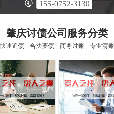
155-0752-3130
肇庆讨债公司服务分类
快速追债 · 合法要债 · 商务讨账 · 专业清