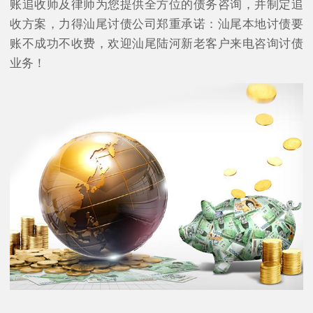
账追收师及律师为您提供全方位的债务咨询，并制定追
收方案，力得汕尾讨债公司郑重承诺：汕尾本地讨债要
账不成功不收费，欢迎汕尾陆河新老客户来电咨询讨债
业务！