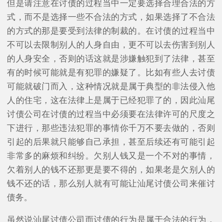
但是请注意在讨债的过程当中一定要选择合理合法的方
式，而不是选择一些不合法的方式，如果选择了不合法
的方式的那是要受到法律的制裁的。在讨债的过程当中
不可以去限制别人的人身自由，更不可以去伤害到别人
的人身安全，否则的话这就是涉嫌触犯到了法律，甚至
有的时候可能就是有犯罪的嫌疑了。比如有些人去讨债
可能就破门而入，这种情况就是属于典型的非法侵入他
人的住宅，这在法律上是属于已经犯罪了的，因此汕尾
讨债公司在讨债的过程当中必须要在法律许可的尺度之
下进行，那些违法犯罪的事情你千万不要去做的，否则
引起的后果就只能够自己承担，甚至后续还有可能引起
非常多的麻烦和纠纷。欠别人钱又是一个不对的事情，
欠着别人的钱不还那更是要不得的，如果老是欠别人的
钱不还的话，那么别人就有可能让汕尾讨债公司来催讨
债务。
虽然说汕尾讨债公司而讨债的行为是属于合法的行为，