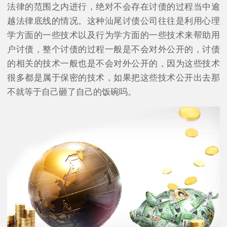
法律的范围之内进行，绝对不会存在讨债的过程当中逾
越法律底线的情况。这种汕尾讨债公司往往是利用心理
学方面的一些技术以及行为学方面的一些技术来帮助用
户讨债，整个讨债的过程一般是不会对外公开的，讨债
的相关的技术一般也是不会对外公开的，因为这些技术
很多都是属于保密的技术，如果把这些技术公开出去那
不就等于自己砸了自己的饭碗吗。