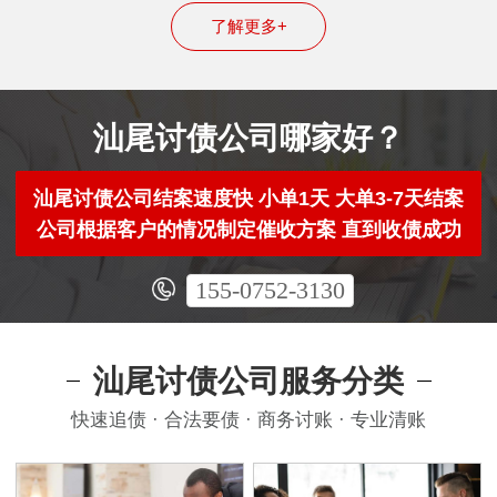
了解更多+
汕尾讨债公司哪家好？
汕尾讨债公司结案速度快 小单1天 大单3-7天结案
公司根据客户的情况制定催收方案 直到收债成功
155-0752-3130
汕尾讨债公司服务分类
快速追债 · 合法要债 · 商务讨账 · 专业清账