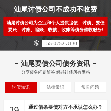
汕尾讨债公司不成功不收费
汕尾讨债公司为企业和个人提供追债、讨债、要债
要账、讨账、追账、收债、收账等债务催收服务!
155-0752-3130
汕尾要债公司债务资讯
分享债务问题解答 解惑讨债所有困惑
讨债知识
法律常识
常见问题
通过借条要债对方不承认怎么办？
29