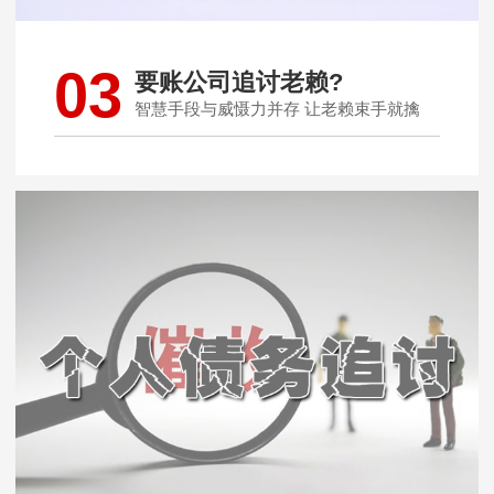
03
要账公司追讨老赖?
智慧手段与威慑力并存 让老赖束手就擒