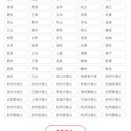
南湖
秀洲
金华
武义
浦江
磐安
兰溪
义乌
东阳
永康
舟山
衢州
常山
开化
龙游
江山
丽水
青田
缙云
遂昌
松阳
云和
庆元
龙泉
余姚
乐清
临海
温岭
永康
瑞安
慈溪
义乌
上虞
诸暨
海宁
桐乡
兰溪
龙泉
建德
富德
富阳
平湖
东阳
嵊州
奉化
临安
江山
昆山讨债公
张家港讨债
深圳讨债公
司
公司
司
杭州讨债公
武汉讨债公
绍兴讨债公
常熟讨债公
无锡梁溪区
司
司
司
司
讨债公司
宜兴讨债公
江阴讨债公
界首讨债公
滁州要账公
合肥要债公
司
司
司
司
司
合肥要债公
上海讨债公
宣城讨债公
宁波讨债公
苏州讨债公
司
司
司
司
司
杭州讨债公
杭州收债公
杭州讨账公
杭州清债公
杭州催收公
司
司
司
司
司
杭州要账公
杭州追债公
杭州要债公
杭州讨债公
苏州要账公
司
司
司
司
司