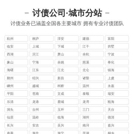
讨债公司·城市分站
讨债业务已涵盖全国各主要城市 拥有专业讨债团队
杭州
桐庐
淳安
建德
富阳
临安
上城
下城
江干
拱墅
西湖
滨江
萧山
余杭
宁波
象山
宁海
余姚
慈溪
奉化
海曙
江东
江北
北仑
镇海
鄞州
绍兴
新昌
诸暨
上虞
嵊州
越城
柯桥
温州
永嘉
平阳
苍南
文成
泰顺
瑞安
乐清
龙港
鹿城
龙湾
瓯海
洞头
台州
玉环
三门
天台
仙居
温岭
临海
湖州
德清
长兴
安吉
吴兴
南浔
嘉兴
嘉善
海盐
海宁
平湖
桐乡